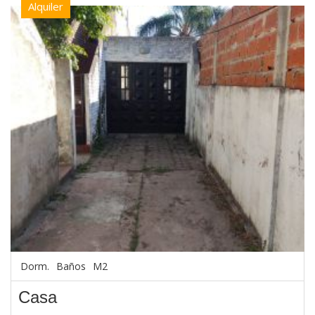
Alquiler
Dorm.
Baños
M2
Casa